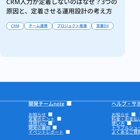
CRM入力が定着しないのはなぜ？3つの
原因と、定着させる運用設計の考え方
CRM
チーム連携
プロジェクト推進
営業DX
開発チームnote
ヘルプ・サ
お知らせ
お知らせ
営業のヒント
料金・お支払
活用Tips
使い方
開発の裏側
トラブルシュ
イベントレポート
よくあるご質