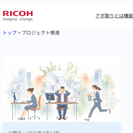
内
容
アポ取りとは
機
を
ス
トップ
>
プロジェクト推進
キ
ッ
プ
2026年7月14日