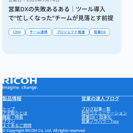
営業DXの失敗あるある｜ツール導入
で“忙しくなった”チームが見落とす前提
CRM
チーム連携
プロジェクト推進
営業DX
製品情報
営業の達人ブログ
トップ
ブログ記事一覧
アポ取りとは
社内コミュニケーション
機能・特長
営業DX・効率化
プラン
営業ノウハウ・Tips
よくあるご質問
© Copyright RICOH Co, Ltd. All rights reserved.