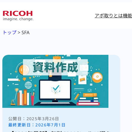
内
容
アポ取りとは
機
を
ス
トップ
>
SFA
キ
ッ
プ
2025年3月26日
2026年7月1日