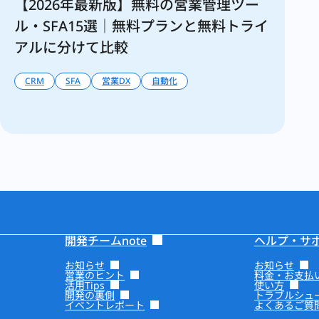
【2026年最新版】無料の営業管理ツー
ル・SFA15選｜無料プランと無料トライ
アルに分けて比較
CRM
SFA
営業DX
自動化
開発チームnote
ヘルプ・サ
お知らせ
お知らせ
営業のヒント
料金・お支払
活用Tips
使い方
開発の裏側
トラブルシュ
イベントレポート
よくあるご質