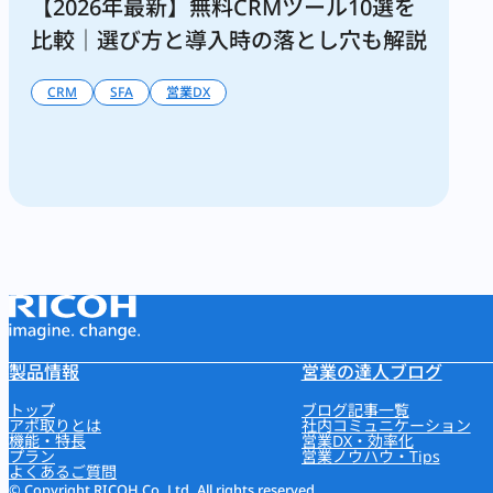
【2026年最新】無料CRMツール10選を
比較｜選び方と導入時の落とし穴も解説
CRM
SFA
営業DX
製品情報
営業の達人ブログ
トップ
ブログ記事一覧
アポ取りとは
社内コミュニケーション
機能・特長
営業DX・効率化
プラン
営業ノウハウ・Tips
よくあるご質問
© Copyright RICOH Co, Ltd. All rights reserved.